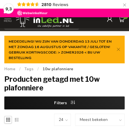
×
2810
Reviews
Gegarandeerde de
laagste prijs
9,3
0
MENU
€
Excl. 21% btw
MEDEDELING! WIJ ZIJN VAN DONDERDAG 13 JULI TOT EN
MET ZONDAG 16 AUGUSTUS OP VAKANTIE / GESLOTEN!
GEBRUIK KORTINGSCODE: > ZOMER2026 < BIJ UW
BESTELLING
Home
/
Tags
/
10w plafonniere
Producten getagd met 10w
plafonniere
Filters