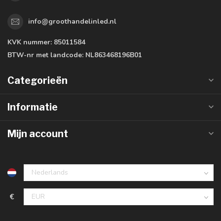
info@groothandelinled.nl
KVK nummer:
85011584
BTW-nr met landcode:
NL863468196B01
Categorieën
Informatie
Mijn account
€