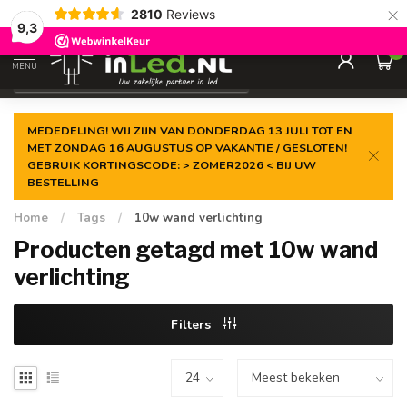
×
2810
Reviews
Gegarandeerde de
laagste prijs
9,3
0
MENU
€
Excl. 21% btw
MEDEDELING! WIJ ZIJN VAN DONDERDAG 13 JULI TOT EN
MET ZONDAG 16 AUGUSTUS OP VAKANTIE / GESLOTEN!
GEBRUIK KORTINGSCODE: > ZOMER2026 < BIJ UW
BESTELLING
Home
/
Tags
/
10w wand verlichting
Producten getagd met 10w wand
verlichting
Filters