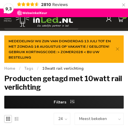
×
2810
Reviews
Gegarandeerde de
laagste prijs
9,3
0
MENU
€
Excl. 21% btw
MEDEDELING! WIJ ZIJN VAN DONDERDAG 13 JULI TOT EN
MET ZONDAG 16 AUGUSTUS OP VAKANTIE / GESLOTEN!
GEBRUIK KORTINGSCODE: > ZOMER2026 < BIJ UW
BESTELLING
Home
/
Tags
/
10watt rail verlichting
Producten getagd met 10watt rail
verlichting
Filters