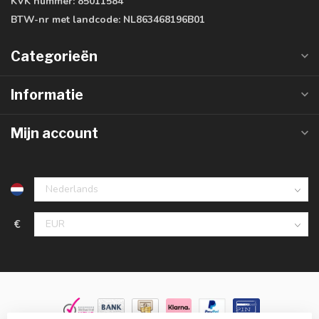
KVK nummer:
85011584
BTW-nr met landcode:
NL863468196B01
Categorieën
Informatie
Mijn account
€