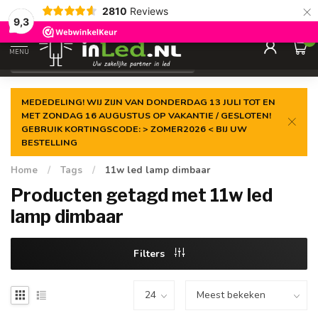
×
2810
Reviews
Gegarandeerde de
laagste prijs
9,3
0
MENU
€
Excl. 21% btw
MEDEDELING! WIJ ZIJN VAN DONDERDAG 13 JULI TOT EN
MET ZONDAG 16 AUGUSTUS OP VAKANTIE / GESLOTEN!
GEBRUIK KORTINGSCODE: > ZOMER2026 < BIJ UW
BESTELLING
Home
/
Tags
/
11w led lamp dimbaar
Producten getagd met 11w led
lamp dimbaar
Filters