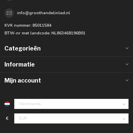
info@groothandelinled.nl
KVK nummer:
85011584
BTW-nr met landcode:
NL863468196B01
Categorieën
Informatie
Mijn account
€