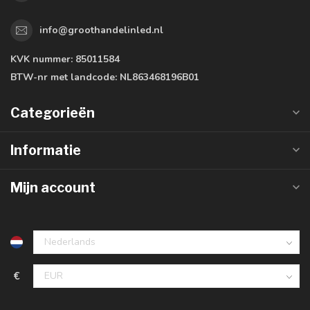
info@groothandelinled.nl
KVK nummer:
85011584
BTW-nr met landcode:
NL863468196B01
Categorieën
Informatie
Mijn account
€