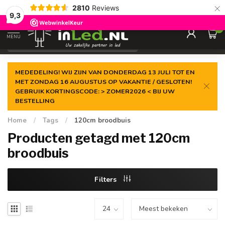
×
2810
Reviews
Gegarandeerde de
laagste prijs
9,3
0
MENU
€
Excl. 21% btw
MEDEDELING! WIJ ZIJN VAN DONDERDAG 13 JULI TOT EN
MET ZONDAG 16 AUGUSTUS OP VAKANTIE / GESLOTEN!
GEBRUIK KORTINGSCODE: > ZOMER2026 < BIJ UW
BESTELLING
Home
/
Tags
/
120cm broodbuis
Producten getagd met 120cm
broodbuis
Filters