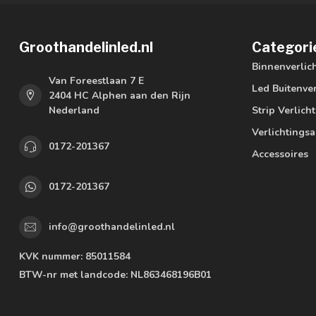
Groothandelinled.nl
Categori
Binnenverlic
Van Foreestlaan 7 E
Led Buitenver
2404 HC Alphen aan den Rijn
Nederland
Strip Verlich
Verlichtings
0172-201367
Accessoires
0172-201367
info@groothandelinled.nl
KVK nummer:
85011584
BTW-nr met landcode:
NL863468196B01