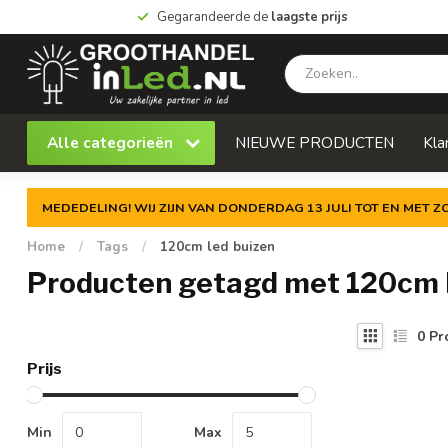
Gegarandeerde de
laagste prijs
Alle categorieën
NIEUWE PRODUCTEN
Kla
MEDEDELING! WIJ ZIJN VAN DONDERDAG 13 JULI TOT EN MET 
Home
/
Tags
/
120cm led buizen
Producten getagd met 120cm l
0
Pr
Prijs
Min
Max