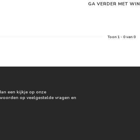
GA VERDER MET WIN
Toon
1
-
0
van 0
dan een kijkje op onze
ntwoorden op veelgestelde vragen en