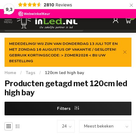
×
2810
Reviews
Gegarandeerde de
laagste prijs
9,3
0
MENU
€
Excl. 21% btw
MEDEDELING! WIJ ZIJN VAN DONDERDAG 13 JULI TOT EN
MET ZONDAG 16 AUGUSTUS OP VAKANTIE / GESLOTEN!
GEBRUIK KORTINGSCODE: > ZOMER2026 < BIJ UW
BESTELLING
Home
/
Tags
/
120cm led high bay
Producten getagd met 120cm led
high bay
Filters