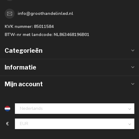
info@groothandelinled.nl
KVK nummer:
85011584
BTW-nr met landcode:
NL863468196B01
Categorieën
Informatie
Mijn account
€