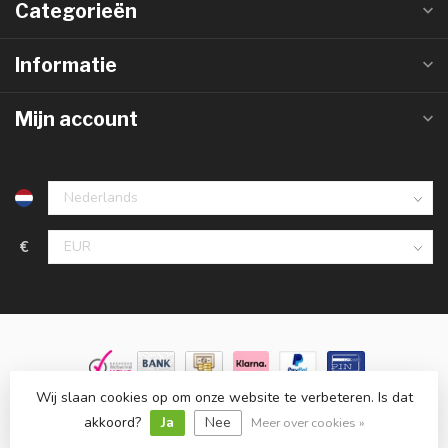
Categorieën
Informatie
Mijn account
€
Wij slaan cookies op om onze website te verbeteren. Is dat
© Copyright 2026 Groothandelinled.nl
- Powered by
Lightspeed
-
Lightspeed design
by
Dyvelopment
akkoord?
Ja
Nee
Meer over cookies »