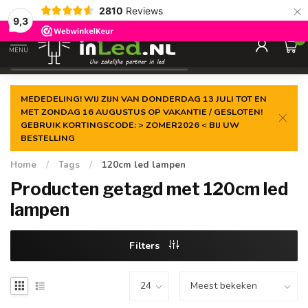
×
2810
Reviews
Gegarandeerde de
laagste prijs
9,3
0
MENU
€
Excl. 21% btw
MEDEDELING! WIJ ZIJN VAN DONDERDAG 13 JULI TOT EN
MET ZONDAG 16 AUGUSTUS OP VAKANTIE / GESLOTEN!
GEBRUIK KORTINGSCODE: > ZOMER2026 < BIJ UW
BESTELLING
Home
/
Tags
/
120cm led lampen
Producten getagd met 120cm led
lampen
Filters