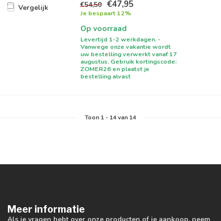
€47,95
€54,50
Vergelijk
Je bespaart 12%
Op voorraad
Levertijd 1-2 werkdagen. -
Vanwege onze vakantie wordt
uw bestelling verwerkt vanaf 17
augustus. Gebruik kortingscode:
ZOMER26 en plaatst je
bestelling alvast
Toon
1
-
14
van 14
Meer informatie
Als je vragen hebt over onze producten of je aankoop, neem