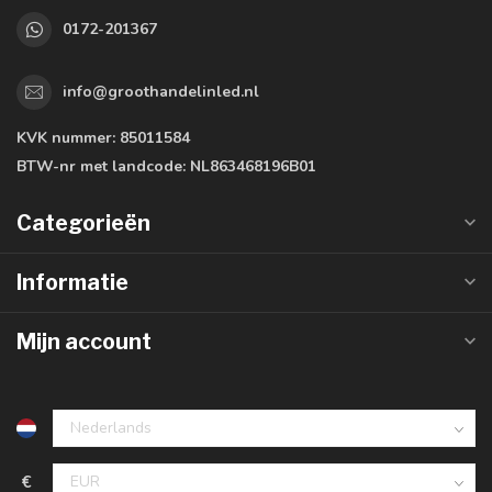
0172-201367
info@groothandelinled.nl
KVK nummer:
85011584
BTW-nr met landcode:
NL863468196B01
Categorieën
Informatie
Mijn account
€