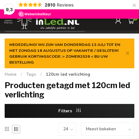
×
2810
Reviews
Gegarandeerde de
laagste prijs
9,3
0
MENU
€
Excl. 21% btw
MEDEDELING! WIJ ZIJN VAN DONDERDAG 13 JULI TOT EN
MET ZONDAG 16 AUGUSTUS OP VAKANTIE / GESLOTEN!
GEBRUIK KORTINGSCODE: > ZOMER2026 < BIJ UW
BESTELLING
Home
/
Tags
/
120cm led verlichting
Producten getagd met 120cm led
verlichting
Filters