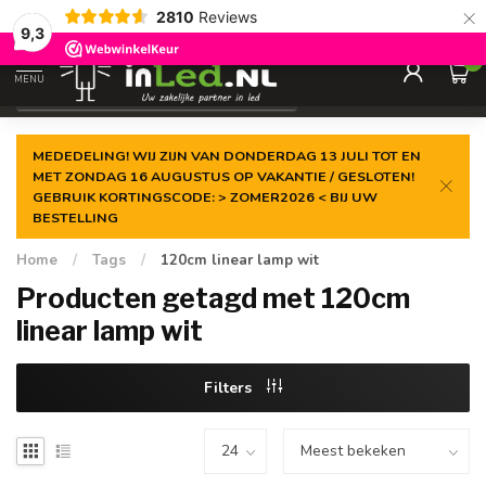
×
2810
Reviews
Gegarandeerde de
laagste prijs
9,3
0
MENU
€
Excl. 21% btw
MEDEDELING! WIJ ZIJN VAN DONDERDAG 13 JULI TOT EN
MET ZONDAG 16 AUGUSTUS OP VAKANTIE / GESLOTEN!
GEBRUIK KORTINGSCODE: > ZOMER2026 < BIJ UW
BESTELLING
Home
/
Tags
/
120cm linear lamp wit
Producten getagd met 120cm
linear lamp wit
Filters