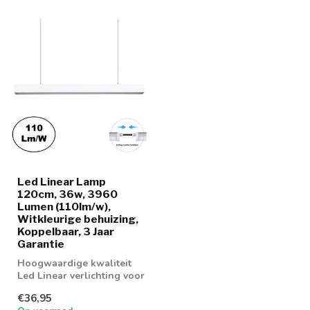
Led Linear Lamp
120cm, 36w, 3960
Lumen (110lm/w),
Witkleurige behuizing,
Koppelbaar, 3 Jaar
Garantie
Hoogwaardige kwaliteit
Led Linear verlichting voor
boven bureau,
€36,95
werkplaatsen en...