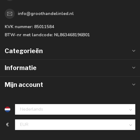
info@groothandelinled.nl
KVK nummer:
85011584
BTW-nr met landcode:
NL863468196B01
Categorieën
Informatie
Mijn account
€