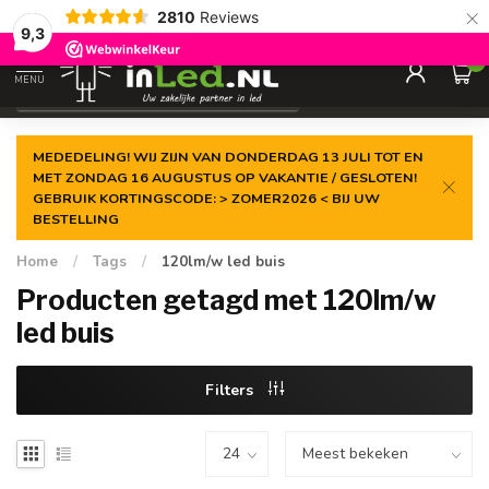
×
2810
Reviews
Gegarandeerde de
laagste prijs
9,3
0
MENU
€
Excl. 21% btw
MEDEDELING! WIJ ZIJN VAN DONDERDAG 13 JULI TOT EN
MET ZONDAG 16 AUGUSTUS OP VAKANTIE / GESLOTEN!
GEBRUIK KORTINGSCODE: > ZOMER2026 < BIJ UW
BESTELLING
Home
/
Tags
/
120lm/w led buis
Producten getagd met 120lm/w
led buis
Filters