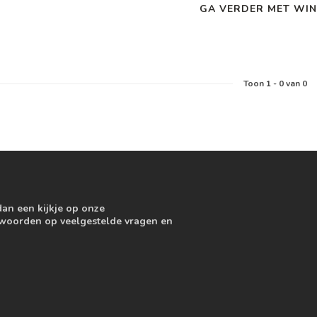
GA VERDER MET WIN
Toon
1
-
0
van 0
dan een kijkje op onze
ntwoorden op veelgestelde vragen en