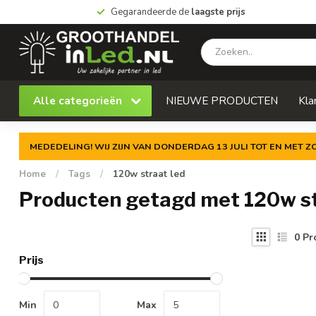
Gegarandeerde de
laagste prijs
Alle categorieën
NIEUWE PRODUCTEN
Kla
MEDEDELING! WIJ ZIJN VAN DONDERDAG 13 JULI TOT EN MET 
Home
/
Tags
/
120w straat led
Producten getagd met 120w st
0
Pr
Prijs
Min
Max