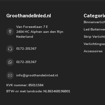
Groothandelinled.nl
Categori
Binnenverlic
Van Foreestlaan 7 E
Led Buitenver
2404 HC Alphen aan den Rijn
Nederland
Strip Verlich
Verlichtings
0172-201367
Accessoires
0172-201367
info@groothandelinled.nl
KVK nummer:
85011584
BTW-nr met landcode:
NL863468196B01