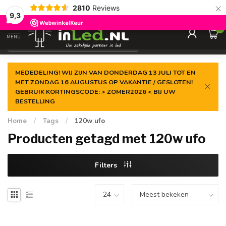
×
2810
Reviews
Gegarandeerde de
laagste prijs
9,3
0
MENU
€
Excl. 21% btw
MEDEDELING! WIJ ZIJN VAN DONDERDAG 13 JULI TOT EN
MET ZONDAG 16 AUGUSTUS OP VAKANTIE / GESLOTEN!
GEBRUIK KORTINGSCODE: > ZOMER2026 < BIJ UW
BESTELLING
Home
/
Tags
/
120w ufo
Producten getagd met 120w ufo
Filters