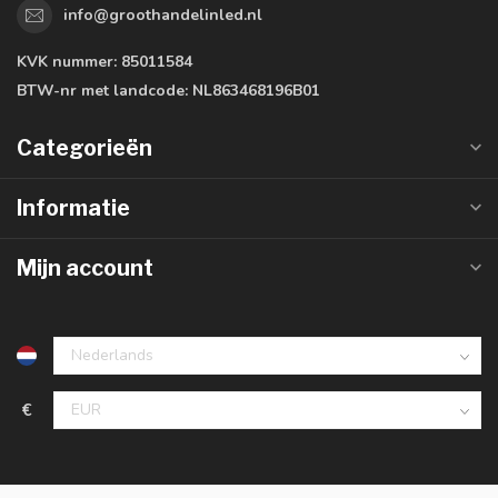
info@groothandelinled.nl
KVK nummer:
85011584
BTW-nr met landcode:
NL863468196B01
Categorieën
Informatie
Mijn account
€