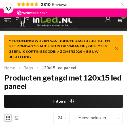
×
2810
Reviews
Gegarandeerde de
laagste prijs
9,3
0
MENU
€
Excl. 21% btw
MEDEDELING! WIJ ZIJN VAN DONDERDAG 13 JULI TOT EN
MET ZONDAG 16 AUGUSTUS OP VAKANTIE / GESLOTEN!
GEBRUIK KORTINGSCODE: > ZOMER2026 < BIJ UW
BESTELLING
Home
/
Tags
/
120x15 led paneel
Producten getagd met 120x15 led
paneel
Filters