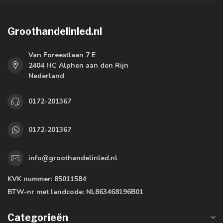
Groothandelinled.nl
Van Foreestlaan 7 E
2404 HC Alphen aan den Rijn
Nederland
0172-201367
0172-201367
info@groothandelinled.nl
KVK nummer:
85011584
BTW-nr met landcode:
NL863468196B01
Categorieën