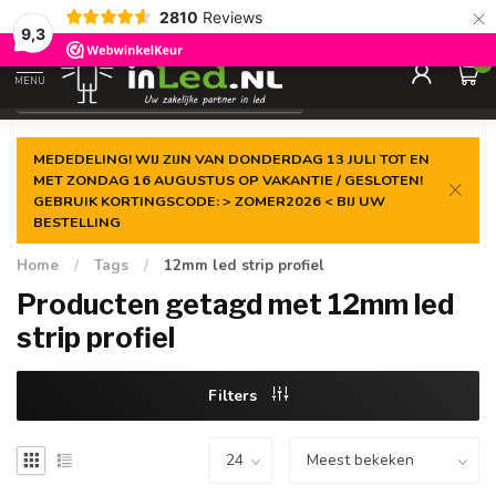
×
2810
Reviews
Gegarandeerde de
laagste prijs
9,3
0
MENU
€
Excl. 21% btw
MEDEDELING! WIJ ZIJN VAN DONDERDAG 13 JULI TOT EN
MET ZONDAG 16 AUGUSTUS OP VAKANTIE / GESLOTEN!
GEBRUIK KORTINGSCODE: > ZOMER2026 < BIJ UW
BESTELLING
Home
/
Tags
/
12mm led strip profiel
Producten getagd met 12mm led
strip profiel
Filters