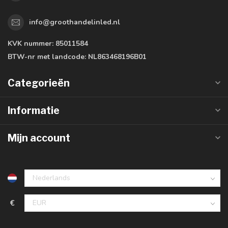
info@groothandelinled.nl
KVK nummer:
85011584
BTW-nr met landcode:
NL863468196B01
Categorieën
Informatie
Mijn account
€