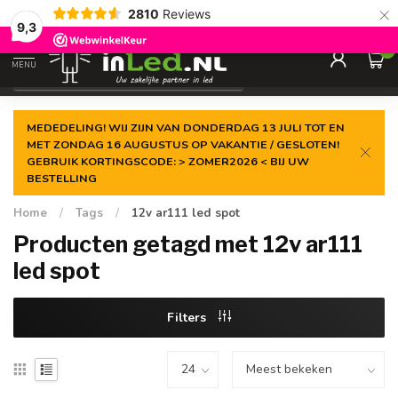
×
2810
Reviews
Gegarandeerde de
laagste prijs
9,3
0
MENU
€
Excl. 21% btw
MEDEDELING! WIJ ZIJN VAN DONDERDAG 13 JULI TOT EN
MET ZONDAG 16 AUGUSTUS OP VAKANTIE / GESLOTEN!
GEBRUIK KORTINGSCODE: > ZOMER2026 < BIJ UW
BESTELLING
Home
/
Tags
/
12v ar111 led spot
Producten getagd met 12v ar111
led spot
Filters