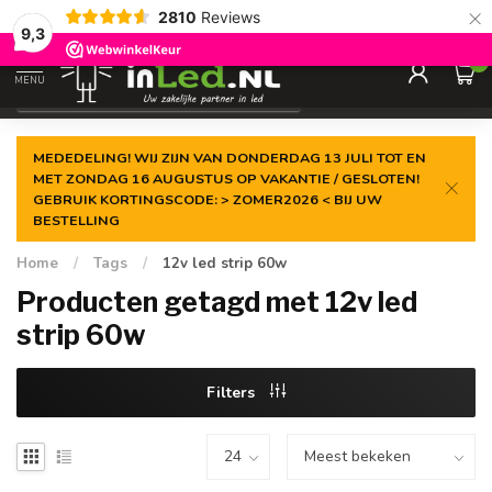
×
2810
Reviews
Gegarandeerde de
laagste prijs
9,3
0
MENU
€
Excl. 21% btw
MEDEDELING! WIJ ZIJN VAN DONDERDAG 13 JULI TOT EN
MET ZONDAG 16 AUGUSTUS OP VAKANTIE / GESLOTEN!
GEBRUIK KORTINGSCODE: > ZOMER2026 < BIJ UW
BESTELLING
Home
/
Tags
/
12v led strip 60w
Producten getagd met 12v led
strip 60w
Filters