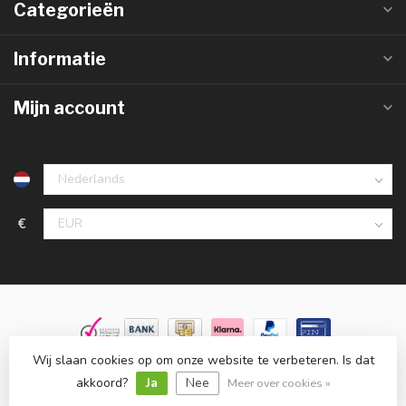
Categorieën
Informatie
Mijn account
€
Wij slaan cookies op om onze website te verbeteren. Is dat
© Copyright 2026 Groothandelinled.nl
- Powered by
Lightspeed
-
Lightspeed design
by
Dyvelopment
akkoord?
Ja
Nee
Meer over cookies »