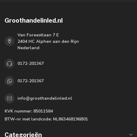
Groothandelinled.nl
Van Foreestlaan 7 E
2404 HC Alphen aan den Rijn
Nederland
0172-201367
0172-201367
info@groothandelinled.nl
KVK nummer:
85011584
BTW-nr met landcode:
NL863468196B01
Categorieën