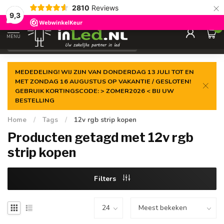
×
2810
Reviews
Gegarandeerde de
laagste prijs
9,3
0
MENU
€
Excl. 21% btw
MEDEDELING! WIJ ZIJN VAN DONDERDAG 13 JULI TOT EN
MET ZONDAG 16 AUGUSTUS OP VAKANTIE / GESLOTEN!
GEBRUIK KORTINGSCODE: > ZOMER2026 < BIJ UW
BESTELLING
Home
/
Tags
/
12v rgb strip kopen
Producten getagd met 12v rgb
strip kopen
Filters