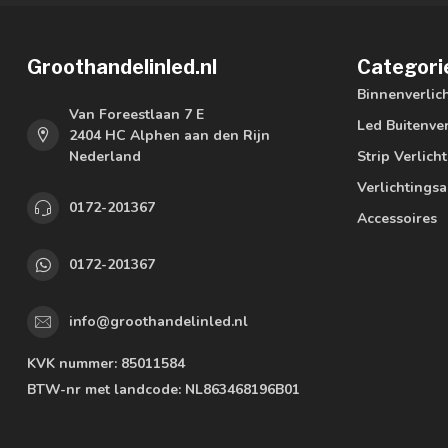
Groothandelinled.nl
Categori
Binnenverlic
Van Foreestlaan 7 E
Led Buitenver
2404 HC Alphen aan den Rijn
Nederland
Strip Verlich
Verlichtings
0172-201367
Accessoires
0172-201367
info@groothandelinled.nl
KVK nummer:
85011584
BTW-nr met landcode:
NL863468196B01