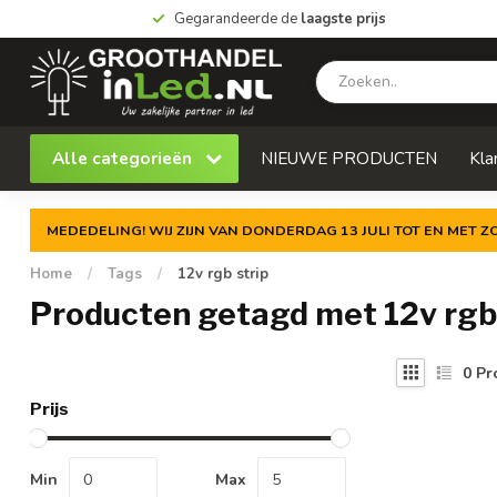
Gegarandeerde de
laagste prijs
Alle categorieën
NIEUWE PRODUCTEN
Kla
MEDEDELING! WIJ ZIJN VAN DONDERDAG 13 JULI TOT EN MET 
Home
/
Tags
/
12v rgb strip
Producten getagd met 12v rgb 
0
Pr
Prijs
Min
Max