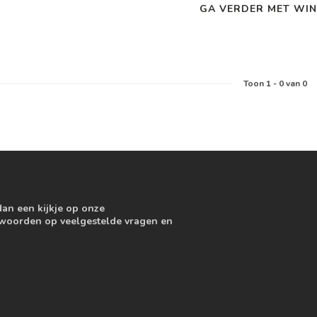
GA VERDER MET WIN
Toon
1
-
0
van 0
dan een kijkje op onze
ntwoorden op veelgestelde vragen en