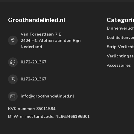
Groothandelinled.nl
Categori
Binnenverlic
Van Foreestlaan 7 E
Led Buitenver
2404 HC Alphen aan den Rijn
Nederland
Strip Verlich
Verlichtings
0172-201367
Accessoires
0172-201367
info@groothandelinled.nl
KVK nummer:
85011584
BTW-nr met landcode:
NL863468196B01