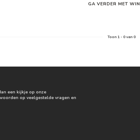
GA VERDER MET WIN
Toon
1
-
0
van 0
dan een kijkje op onze
ntwoorden op veelgestelde vragen en