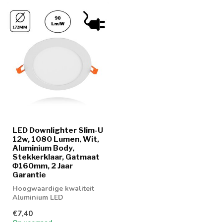
LED Downlighter Slim-U
12w, 1080 Lumen, Wit,
Aluminium Body,
Stekkerklaar, Gatmaat
Φ160mm, 2 Jaar
Garantie
Hoogwaardige kwaliteit
Aluminium LED
Downlighter 12w in 2
€7,40
lichtkleuren