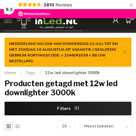
×
2810
Reviews
Gegarandeerde de
laagste prijs
9,3
0
MENU
€
Excl. 21% btw
MEDEDELING! WIJ ZIJN VAN DONDERDAG 13 JULI TOT EN
MET ZONDAG 16 AUGUSTUS OP VAKANTIE / GESLOTEN!
GEBRUIK KORTINGSCODE: > ZOMER2026 < BIJ UW
BESTELLING
Home
/
Tags
/
12w led downlighter 3000k
Producten getagd met 12w led
downlighter 3000k
Filters