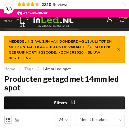
×
2810
Reviews
Gegarandeerde de
laagste prijs
9,3
0
MENU
€
Excl. 21% btw
MEDEDELING! WIJ ZIJN VAN DONDERDAG 13 JULI TOT EN
MET ZONDAG 16 AUGUSTUS OP VAKANTIE / GESLOTEN!
GEBRUIK KORTINGSCODE: > ZOMER2026 < BIJ UW
BESTELLING
Home
/
Tags
/
14mm led spot
Producten getagd met 14mm led
spot
Filters