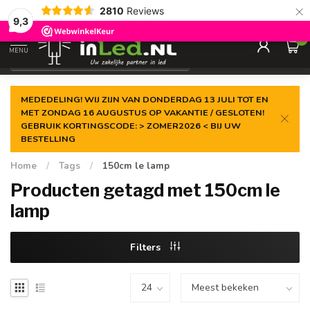
×
2810
Reviews
Gegarandeerde de
laagste prijs
9,3
0
MENU
€
Excl. 21% btw
MEDEDELING! WIJ ZIJN VAN DONDERDAG 13 JULI TOT EN
MET ZONDAG 16 AUGUSTUS OP VAKANTIE / GESLOTEN!
GEBRUIK KORTINGSCODE: > ZOMER2026 < BIJ UW
BESTELLING
Home
/
Tags
/
150cm le lamp
Producten getagd met 150cm le
lamp
Filters