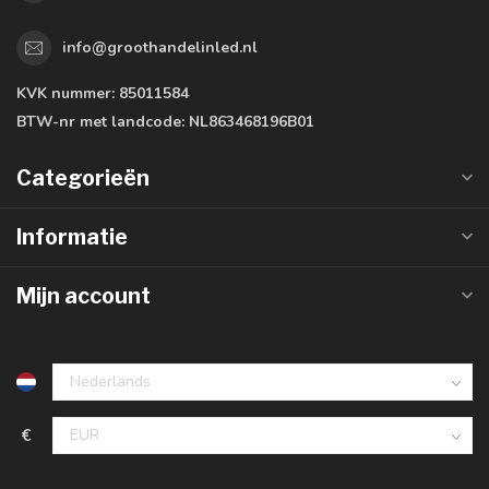
info@groothandelinled.nl
KVK nummer:
85011584
BTW-nr met landcode:
NL863468196B01
Categorieën
Informatie
Mijn account
€