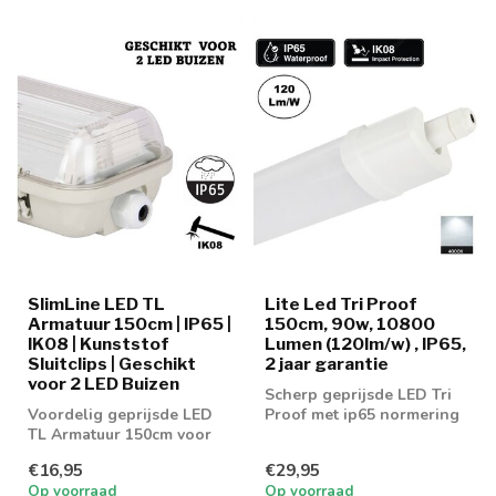
SlimLine LED TL
Lite Led Tri Proof
Armatuur 150cm | IP65 |
150cm, 90w, 10800
IK08 | Kunststof
Lumen (120lm/w) , IP65,
Sluitclips | Geschikt
2 jaar garantie
voor 2 LED Buizen
Scherp geprijsde LED Tri
Voordelig geprijsde LED
Proof met ip65 normering
TL Armatuur 150cm voor
dubbel buis
€16,95
€29,95
Op voorraad
Op voorraad