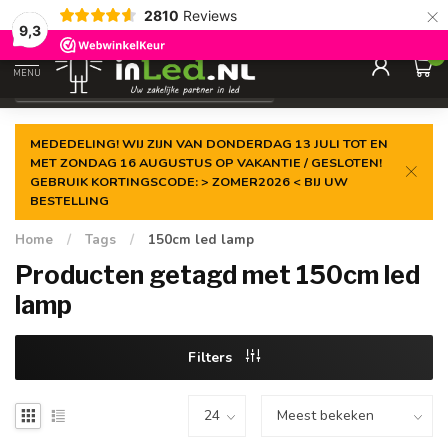
×
2810
Reviews
Gegarandeerde de
laagste prijs
9,3
0
MENU
€
Excl. 21% btw
MEDEDELING! WIJ ZIJN VAN DONDERDAG 13 JULI TOT EN
MET ZONDAG 16 AUGUSTUS OP VAKANTIE / GESLOTEN!
GEBRUIK KORTINGSCODE: > ZOMER2026 < BIJ UW
BESTELLING
Home
/
Tags
/
150cm led lamp
Producten getagd met 150cm led
lamp
Filters