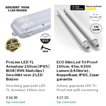
ProLine LED TL
ECO Slim Led Tri Proof
Armatuur 150cm | IP65 |
150cm, 45w, 6300
IK08 | RVS Sluitclips |
Lumen (140lm/w) ,
Geschikt voor 2 LED
Koppelbaar, IP65, 2 jaar
Buizen
garantie
Voordelig geprijsde LED
Scherp geprijsde LED Tri
TL Armatuur 150cm voor
Proof met ip65 normering
dubbel buis
€16,95
€17,30
Op voorraad
Op voorraad