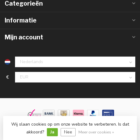
Categorieën
Informatie
Mijn account
€
Wij slaan cookies op om onze website te verbeteren. Is dat
© Copyright 2026 Groothandelinled.nl
- Powered by
Lightspeed
-
Lightspeed design
by
Dyvelopment
akkoord?
Ja
Nee
Meer over cookies »