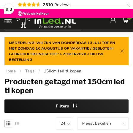
×
2810
Reviews
Gegarandeerde de
laagste prijs
9,3
0
MENU
€
Excl. 21% btw
MEDEDELING! WIJ ZIJN VAN DONDERDAG 13 JULI TOT EN
MET ZONDAG 16 AUGUSTUS OP VAKANTIE / GESLOTEN!
GEBRUIK KORTINGSCODE: > ZOMER2026 < BIJ UW
BESTELLING
Home
/
Tags
/
150cm led tl kopen
Producten getagd met 150cm led
tl kopen
Filters