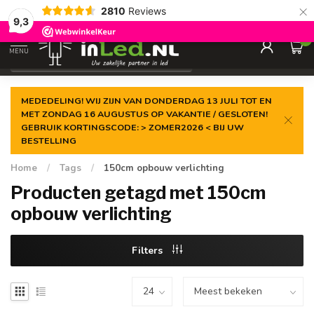
×
2810
Reviews
Gegarandeerde de
laagste prijs
9,3
0
MENU
€
Excl. 21% btw
MEDEDELING! WIJ ZIJN VAN DONDERDAG 13 JULI TOT EN
MET ZONDAG 16 AUGUSTUS OP VAKANTIE / GESLOTEN!
GEBRUIK KORTINGSCODE: > ZOMER2026 < BIJ UW
BESTELLING
Home
/
Tags
/
150cm opbouw verlichting
Producten getagd met 150cm
opbouw verlichting
Filters