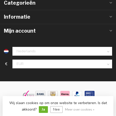
Categorieën
Informatie
Mijn account
€
Wij slaan cookies op om onze website te verbeteren. Is dat
© Copyright 2026 Groothandelinled.nl
- Powered by
Lightspeed
-
Lightspeed design
by
Dyvelopment
akkoord?
Ja
Nee
Meer over cookies »