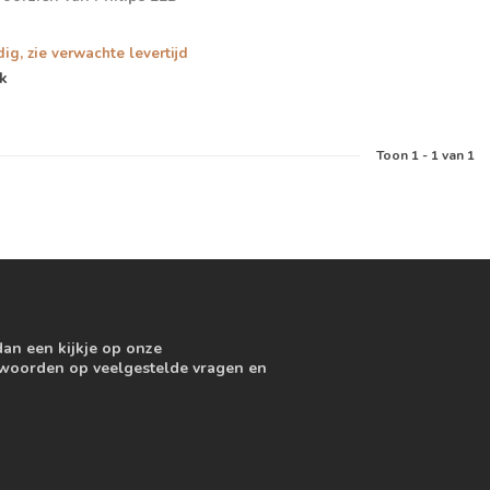
dig, zie verwachte levertijd
jk
Toon
1
-
1
van 1
dan een kijkje op onze
ntwoorden op veelgestelde vragen en