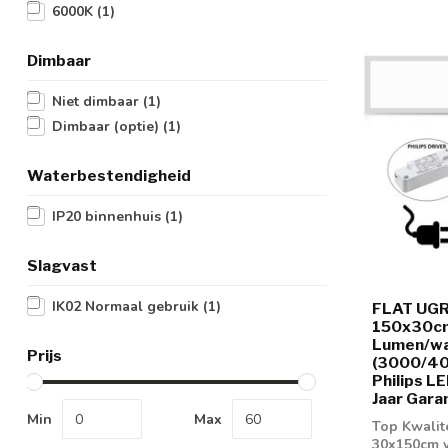
6000K
(1)
Dimbaar
Niet dimbaar
(1)
Dimbaar (optie)
(1)
Waterbestendigheid
IP20 binnenhuis
(1)
Slagvast
IK02 Normaal gebruik
(1)
FLAT UGR
150x30cm
Lumen/wat
Prijs
(3000/400
Philips LE
Jaar Gara
Min
Max
Top Kwalit
30x150cm v