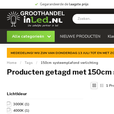
Gegarandeerde de
laagste prijs
Alle categorieën
NIEUWE PRODUCTEN
Kla
MEDEDELING! WIJ ZIJN VAN DONDERDAG 13 JULI TOT EN MET 
Home
/
Tags
/
150cm systeemplafond verlichting
Producten getagd met 150cm s
1
Pr
Lichtkleur
3000K
(1)
4000K
(1)