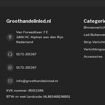
Groothandelinled.nl
Categori
Binnenverlic
Van Foreestlaan 7 E
Led Buitenver
2404 HC Alphen aan den Rijn
Nederland
Strip Verlich
Verlichtings
0172-201367
Accessoires
0172-201367
info@groothandelinled.nl
KVK nummer:
85011584
BTW-nr met landcode:
NL863468196B01