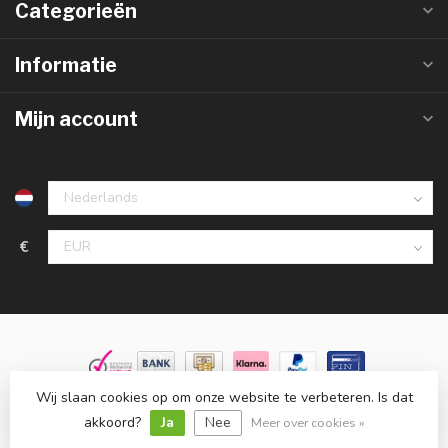
Categorieën
Informatie
Mijn account
€
Wij slaan cookies op om onze website te verbeteren. Is dat
© Copyright 2026 Groothandelinled.nl
- Powered by
Lightspeed
-
Lightspeed design
by
Dyvelopment
akkoord?
Ja
Nee
Meer over cookies »