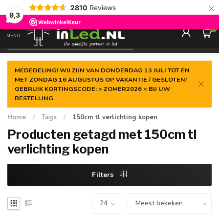
×
2810
Reviews
Gegarandeerde de
laagste prijs
9,3
0
MENU
€
Excl. 21% btw
MEDEDELING! WIJ ZIJN VAN DONDERDAG 13 JULI TOT EN
MET ZONDAG 16 AUGUSTUS OP VAKANTIE / GESLOTEN!
GEBRUIK KORTINGSCODE: > ZOMER2026 < BIJ UW
BESTELLING
Home
/
Tags
/
150cm tl verlichting kopen
Producten getagd met 150cm tl
verlichting kopen
Filters