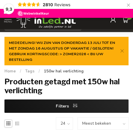
×
2810
Reviews
Gegarandeerde de
laagste prijs
9,3
0
MENU
€
Excl. 21% btw
MEDEDELING! WIJ ZIJN VAN DONDERDAG 13 JULI TOT EN
MET ZONDAG 16 AUGUSTUS OP VAKANTIE / GESLOTEN!
GEBRUIK KORTINGSCODE: > ZOMER2026 < BIJ UW
BESTELLING
Home
/
Tags
/
150w hal verlichting
Producten getagd met 150w hal
verlichting
Filters