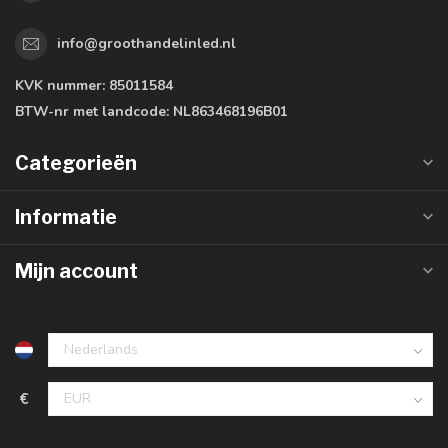
info@groothandelinled.nl
KVK nummer:
85011584
BTW-nr met landcode:
NL863468196B01
Categorieën
Informatie
Mijn account
€