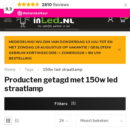
×
2810
Reviews
Gegarandeerde de
laagste prijs
9,3
0
MENU
€
Excl. 21% btw
MEDEDELING! WIJ ZIJN VAN DONDERDAG 13 JULI TOT EN
MET ZONDAG 16 AUGUSTUS OP VAKANTIE / GESLOTEN!
GEBRUIK KORTINGSCODE: > ZOMER2026 < BIJ UW
BESTELLING
Home
/
Tags
/
150w led straatlamp
Producten getagd met 150w led
straatlamp
Filters