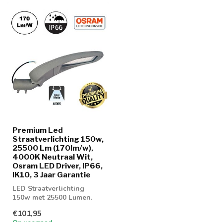
Premium Led
Straatverlichting 150w,
25500 Lm (170lm/w),
4000K Neutraal Wit,
Osram LED Driver, IP66,
IK10, 3 Jaar Garantie
LED Straatverlichting
150w met 25500 Lumen.
Geschikt voor
€101,95
parkeerplaatsen of gev...