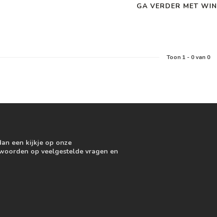
GA VERDER MET WIN
Toon
1
-
0
van 0
dan een kijkje op onze
ntwoorden op veelgestelde vragen en