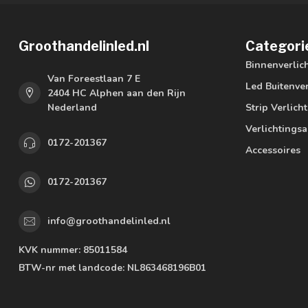
Groothandelinled.nl
Categori
Binnenverlic
Van Foreestlaan 7 E
Led Buitenver
2404 HC Alphen aan den Rijn
Nederland
Strip Verlich
Verlichtings
0172-201367
Accessoires
0172-201367
info@groothandelinled.nl
KVK nummer:
85011584
BTW-nr met landcode:
NL863468196B01