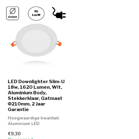
LED Downlighter Slim-U
18w, 1620 Lumen, Wit,
Aluminium Body,
Stekkerklaar, Gatmaat
Φ210mm, 2 Jaar
Garantie
Hoogwaardige kwaliteit
Aluminium LED
Downlighter 18w in 2
€9,30
lichtkleuren