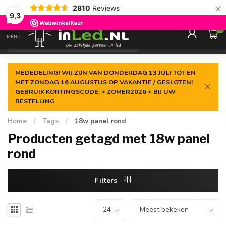
×
2810
Reviews
Gegarandeerde de
laagste prijs
9,3
0
MENU
€
Excl. 21% btw
MEDEDELING! WIJ ZIJN VAN DONDERDAG 13 JULI TOT EN
MET ZONDAG 16 AUGUSTUS OP VAKANTIE / GESLOTEN!
GEBRUIK KORTINGSCODE: > ZOMER2026 < BIJ UW
BESTELLING
Home
/
Tags
/
18w panel rond
Producten getagd met 18w panel
rond
Filters