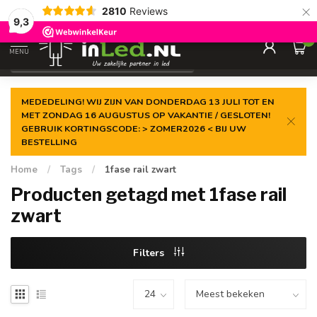
×
2810
Reviews
Gegarandeerde de
laagste prijs
9,3
0
MENU
€
Excl. 21% btw
MEDEDELING! WIJ ZIJN VAN DONDERDAG 13 JULI TOT EN
MET ZONDAG 16 AUGUSTUS OP VAKANTIE / GESLOTEN!
GEBRUIK KORTINGSCODE: > ZOMER2026 < BIJ UW
BESTELLING
Home
/
Tags
/
1fase rail zwart
Producten getagd met 1fase rail
zwart
Filters