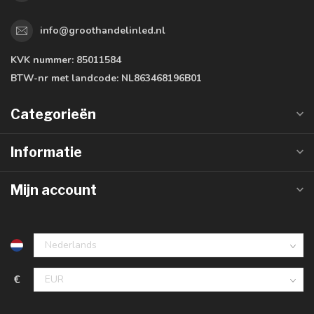
info@groothandelinled.nl
KVK nummer:
85011584
BTW-nr met landcode:
NL863468196B01
Categorieën
Informatie
Mijn account
€