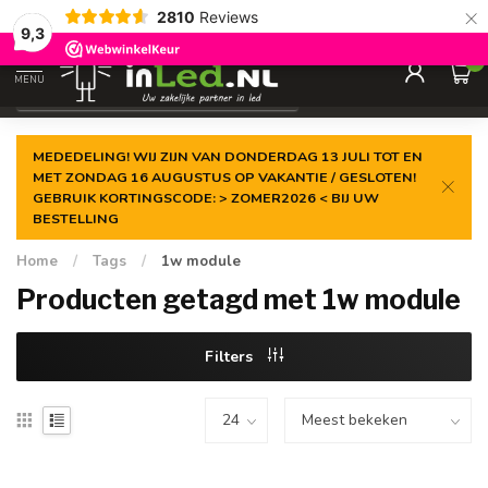
×
2810
Reviews
Gegarandeerde de
laagste prijs
9,3
0
MENU
€
Excl. 21% btw
MEDEDELING! WIJ ZIJN VAN DONDERDAG 13 JULI TOT EN
MET ZONDAG 16 AUGUSTUS OP VAKANTIE / GESLOTEN!
GEBRUIK KORTINGSCODE: > ZOMER2026 < BIJ UW
BESTELLING
Home
/
Tags
/
1w module
Producten getagd met 1w module
Filters