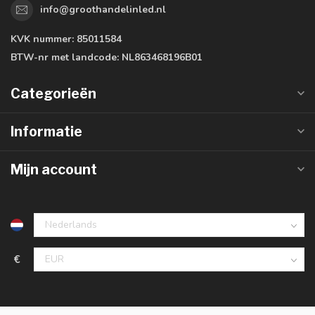
info@groothandelinled.nl
KVK nummer:
85011584
BTW-nr met landcode:
NL863468196B01
Categorieën
Informatie
Mijn account
€