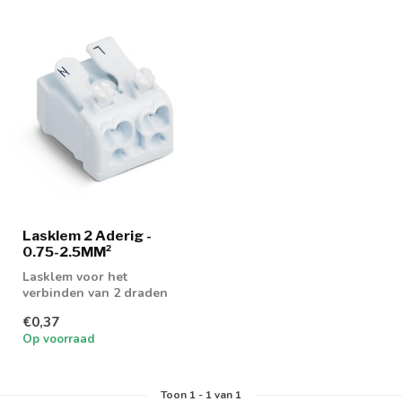
Lasklem 2 Aderig -
0.75-2.5MM²
Lasklem voor het
verbinden van 2 draden
€0,37
Op voorraad
Toon
1
-
1
van 1