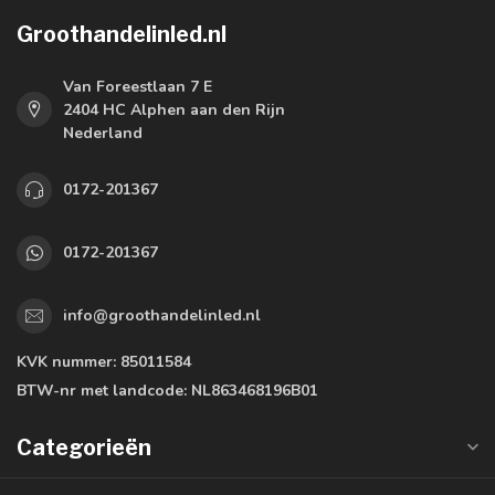
Groothandelinled.nl
Van Foreestlaan 7 E
2404 HC Alphen aan den Rijn
Nederland
0172-201367
0172-201367
info@groothandelinled.nl
KVK nummer:
85011584
BTW-nr met landcode:
NL863468196B01
Categorieën