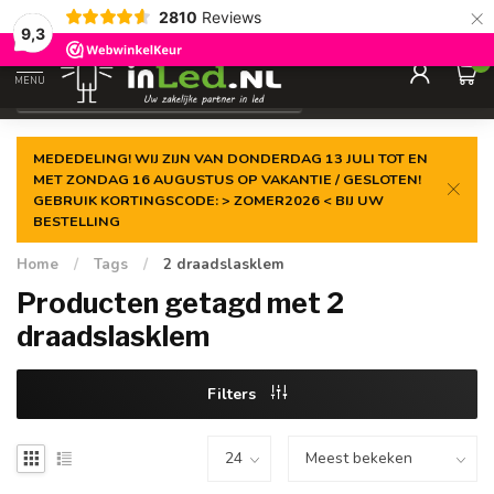
×
2810
Reviews
Gegarandeerde de
laagste prijs
9,3
0
MENU
€
Excl. 21% btw
MEDEDELING! WIJ ZIJN VAN DONDERDAG 13 JULI TOT EN
MET ZONDAG 16 AUGUSTUS OP VAKANTIE / GESLOTEN!
GEBRUIK KORTINGSCODE: > ZOMER2026 < BIJ UW
BESTELLING
Home
/
Tags
/
2 draadslasklem
Producten getagd met 2
draadslasklem
Filters