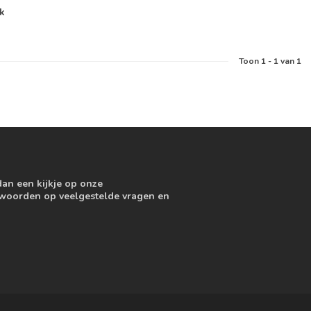
jk
Toon
1
-
1
van 1
dan een kijkje op onze
ntwoorden op veelgestelde vragen en