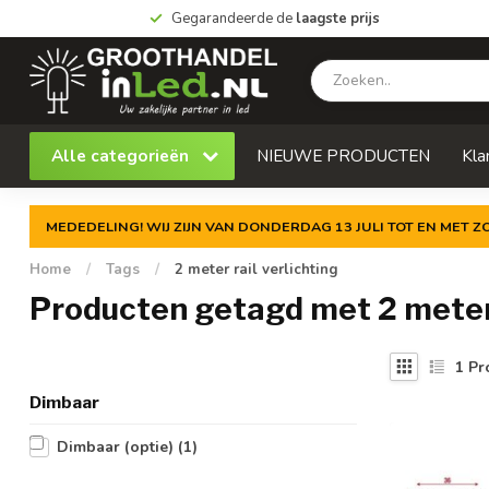
Gegarandeerde de
laagste prijs
Alle categorieën
NIEUWE PRODUCTEN
Kla
MEDEDELING! WIJ ZIJN VAN DONDERDAG 13 JULI TOT EN MET 
Home
/
Tags
/
2 meter rail verlichting
Producten getagd met 2 meter 
1
Pr
Dimbaar
Dimbaar (optie)
(1)