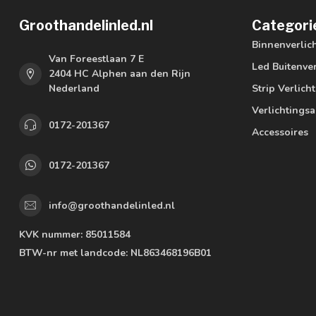
Groothandelinled.nl
Categori
Binnenverlic
Van Foreestlaan 7 E
Led Buitenver
2404 HC Alphen aan den Rijn
Nederland
Strip Verlich
Verlichtings
0172-201367
Accessoires
0172-201367
info@groothandelinled.nl
KVK nummer:
85011584
BTW-nr met landcode:
NL863468196B01