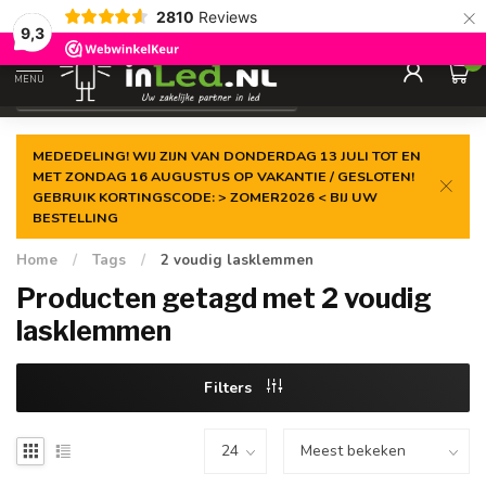
×
2810
Reviews
Gegarandeerde de
laagste prijs
9,3
0
MENU
€
Excl. 21% btw
MEDEDELING! WIJ ZIJN VAN DONDERDAG 13 JULI TOT EN
MET ZONDAG 16 AUGUSTUS OP VAKANTIE / GESLOTEN!
GEBRUIK KORTINGSCODE: > ZOMER2026 < BIJ UW
BESTELLING
Home
/
Tags
/
2 voudig lasklemmen
Producten getagd met 2 voudig
lasklemmen
Filters