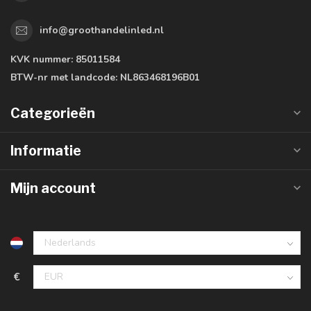
info@groothandelinled.nl
KVK nummer:
85011584
BTW-nr met landcode:
NL863468196B01
Categorieën
Informatie
Mijn account
€