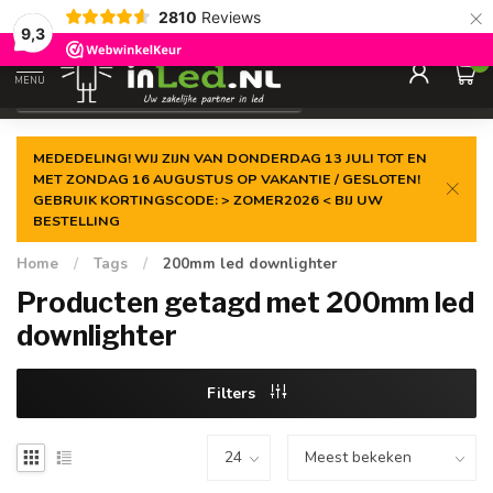
×
2810
Reviews
Gegarandeerde de
laagste prijs
9,3
0
MENU
€
Excl. 21% btw
MEDEDELING! WIJ ZIJN VAN DONDERDAG 13 JULI TOT EN
MET ZONDAG 16 AUGUSTUS OP VAKANTIE / GESLOTEN!
GEBRUIK KORTINGSCODE: > ZOMER2026 < BIJ UW
BESTELLING
Home
/
Tags
/
200mm led downlighter
Producten getagd met 200mm led
downlighter
Filters