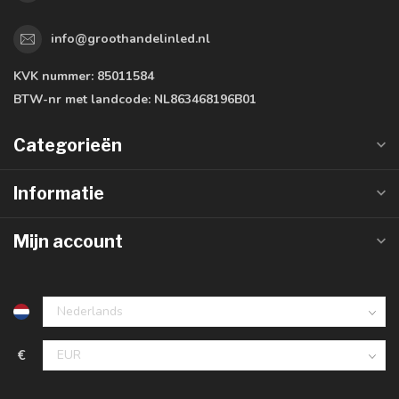
info@groothandelinled.nl
KVK nummer:
85011584
BTW-nr met landcode:
NL863468196B01
Categorieën
Informatie
Mijn account
€