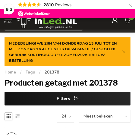
×
2810
Reviews
Gegarandeerde de
laagste prijs
9,3
0
MENU
€
Excl. 21% btw
MEDEDELING! WIJ ZIJN VAN DONDERDAG 13 JULI TOT EN
MET ZONDAG 16 AUGUSTUS OP VAKANTIE / GESLOTEN!
GEBRUIK KORTINGSCODE: > ZOMER2026 < BIJ UW
BESTELLING
Home
/
Tags
/
201378
Producten getagd met 201378
Filters