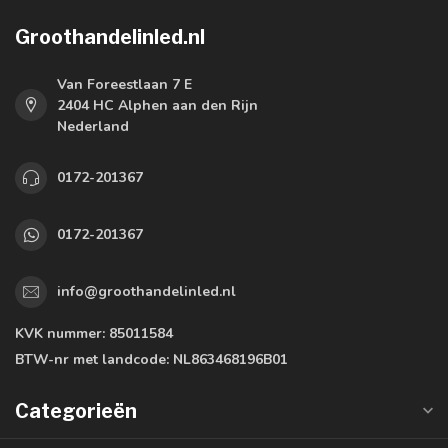
Groothandelinled.nl
Van Foreestlaan 7 E
2404 HC Alphen aan den Rijn
Nederland
0172-201367
0172-201367
info@groothandelinled.nl
KVK nummer:
85011584
BTW-nr met landcode:
NL863468196B01
Categorieën