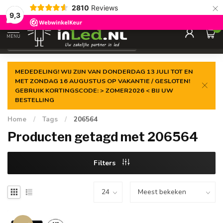
×
2810
Reviews
Gegarandeerde de
laagste prijs
9,3
0
MENU
€
Excl. 21% btw
MEDEDELING! WIJ ZIJN VAN DONDERDAG 13 JULI TOT EN
MET ZONDAG 16 AUGUSTUS OP VAKANTIE / GESLOTEN!
GEBRUIK KORTINGSCODE: > ZOMER2026 < BIJ UW
BESTELLING
Home
/
Tags
/
206564
Producten getagd met 206564
Filters