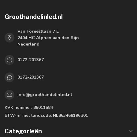
Groothandelinled.nl
Van Foreestlaan 7 E
2404 HC Alphen aan den Rijn
Nederland
0172-201367
0172-201367
info@groothandelinled.nl
KVK nummer:
85011584
BTW-nr met landcode:
NL863468196B01
Categorieën