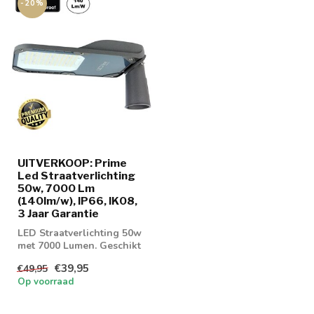
-20%
UITVERKOOP: Prime
Led Straatverlichting
50w, 7000 Lm
(140lm/w), IP66, IK08,
3 Jaar Garantie
LED Straatverlichting 50w
met 7000 Lumen. Geschikt
voor parkeerplaatsen of
€39,95
€49,95
gevel...
Op voorraad