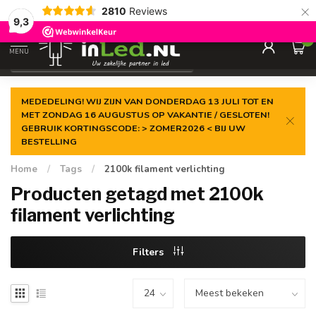
×
2810
Reviews
Gegarandeerde de
laagste prijs
9,3
0
MENU
€
Excl. 21% btw
MEDEDELING! WIJ ZIJN VAN DONDERDAG 13 JULI TOT EN
MET ZONDAG 16 AUGUSTUS OP VAKANTIE / GESLOTEN!
GEBRUIK KORTINGSCODE: > ZOMER2026 < BIJ UW
BESTELLING
Home
/
Tags
/
2100k filament verlichting
Producten getagd met 2100k
filament verlichting
Filters