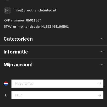
info@groothandelinled.nl
KVK nummer:
85011584
BTW-nr met landcode:
NL863468196B01
Categorieën
Informatie
Mijn account
€