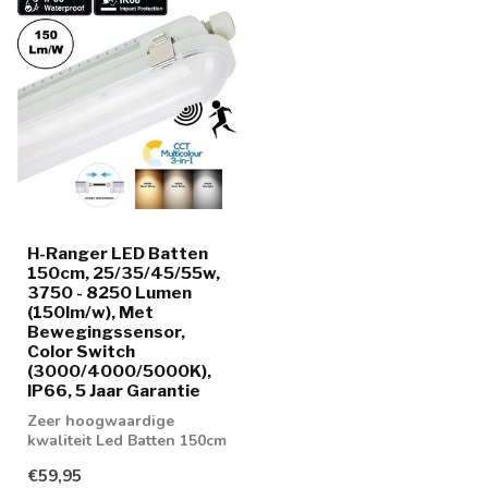
H-Ranger LED Batten
150cm, 25/35/45/55w,
3750 - 8250 Lumen
(150lm/w), Met
Bewegingssensor,
Color Switch
(3000/4000/5000K),
IP66, 5 Jaar Garantie
Zeer hoogwaardige
kwaliteit Led Batten 150cm
met 150 lumen / watt
€59,95
verhouding met...