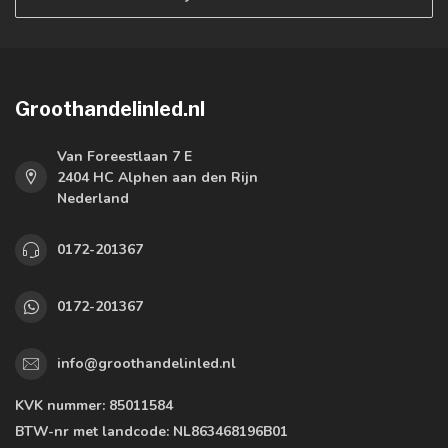
Groothandelinled.nl
Van Foreestlaan 7 E
2404 HC Alphen aan den Rijn
Nederland
0172-201367
0172-201367
info@groothandelinled.nl
KVK nummer:
85011584
BTW-nr met landcode:
NL863468196B01