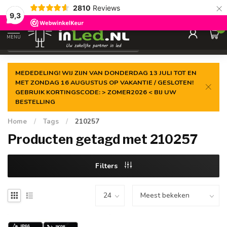
×
2810
Reviews
Gegarandeerde de
laagste prijs
9,3
0
MENU
€
Excl. 21% btw
MEDEDELING! WIJ ZIJN VAN DONDERDAG 13 JULI TOT EN
MET ZONDAG 16 AUGUSTUS OP VAKANTIE / GESLOTEN!
GEBRUIK KORTINGSCODE: > ZOMER2026 < BIJ UW
BESTELLING
Home
/
Tags
/
210257
Producten getagd met 210257
Filters