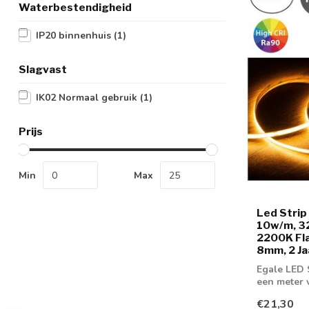
Waterbestendigheid
IP20 binnenhuis
(1)
Slagvast
IK02 Normaal gebruik
(1)
Prijs
Min
Max
Led Strip
10w/m, 3
2200K Fla
8mm, 2 Ja
Egale LED 
een meter 
Leverba...
€21,30