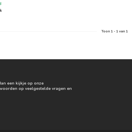
d
jk
Toon
1
-
1
van 1
dan een kijkje op onze
ntwoorden op veelgestelde vragen en