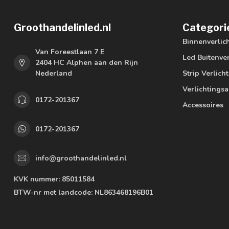
Groothandelinled.nl
Categori
Binnenverlic
Van Foreestlaan 7 E
Led Buitenver
2404 HC Alphen aan den Rijn
Nederland
Strip Verlich
Verlichtings
0172-201367
Accessoires
0172-201367
info@groothandelinled.nl
KVK nummer:
85011584
BTW-nr met landcode:
NL863468196B01