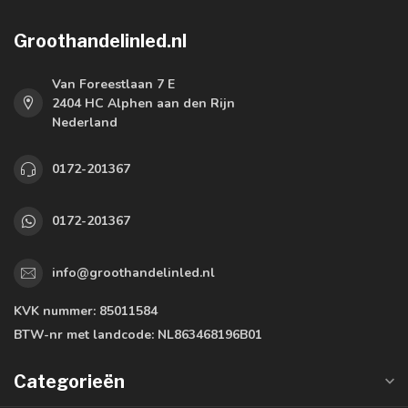
Groothandelinled.nl
Van Foreestlaan 7 E
2404 HC Alphen aan den Rijn
Nederland
0172-201367
0172-201367
info@groothandelinled.nl
KVK nummer:
85011584
BTW-nr met landcode:
NL863468196B01
Categorieën