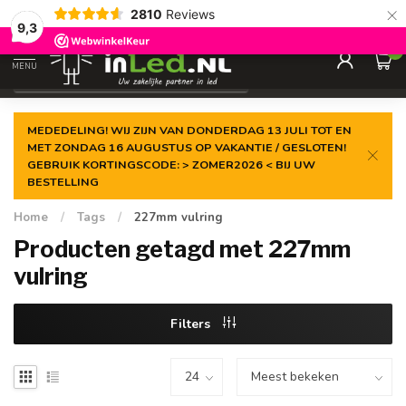
×
2810
Reviews
Gegarandeerde de
laagste prijs
9,3
0
MENU
€
Excl. 21% btw
MEDEDELING! WIJ ZIJN VAN DONDERDAG 13 JULI TOT EN
MET ZONDAG 16 AUGUSTUS OP VAKANTIE / GESLOTEN!
GEBRUIK KORTINGSCODE: > ZOMER2026 < BIJ UW
BESTELLING
Home
/
Tags
/
227mm vulring
Producten getagd met 227mm
vulring
Filters