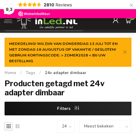
×
2810
Reviews
Gegarandeerde de
laagste prijs
9,3
0
MENU
€
Excl. 21% btw
MEDEDELING! WIJ ZIJN VAN DONDERDAG 13 JULI TOT EN
MET ZONDAG 16 AUGUSTUS OP VAKANTIE / GESLOTEN!
GEBRUIK KORTINGSCODE: > ZOMER2026 < BIJ UW
BESTELLING
Home
/
Tags
/
24v adapter dimbaar
Producten getagd met 24v
adapter dimbaar
Filters