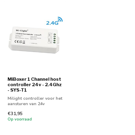
MiBoxer 1 Channel host
controller 24v - 2.4Ghz
- SYS-T1
Milight controller voor het
aansturen van 24v
wallwasher, prikspot en
€31,95
grondspot
Op voorraad