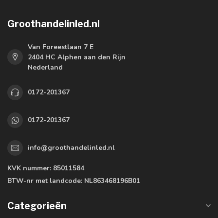
Groothandelinled.nl
Van Foreestlaan 7 E
2404 HC Alphen aan den Rijn
Nederland
0172-201367
0172-201367
info@groothandelinled.nl
KVK nummer:
85011584
BTW-nr met landcode:
NL863468196B01
Categorieën