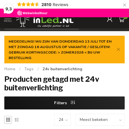
×
2810
Reviews
Gegarandeerde de
laagste prijs
9,3
0
MENU
€
Excl. 21% btw
MEDEDELING! WIJ ZIJN VAN DONDERDAG 13 JULI TOT EN
MET ZONDAG 16 AUGUSTUS OP VAKANTIE / GESLOTEN!
GEBRUIK KORTINGSCODE: > ZOMER2026 < BIJ UW
BESTELLING
Home
/
Tags
/
24v buitenverlichting
Producten getagd met 24v
buitenverlichting
Filters