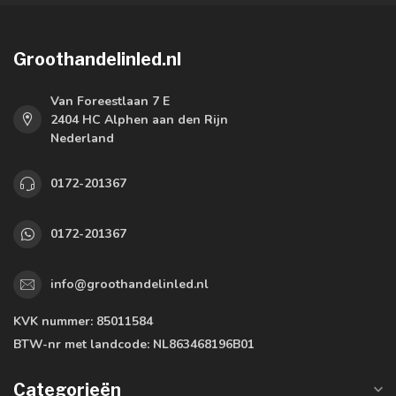
Groothandelinled.nl
Van Foreestlaan 7 E
2404 HC Alphen aan den Rijn
Nederland
0172-201367
0172-201367
info@groothandelinled.nl
KVK nummer:
85011584
BTW-nr met landcode:
NL863468196B01
Categorieën