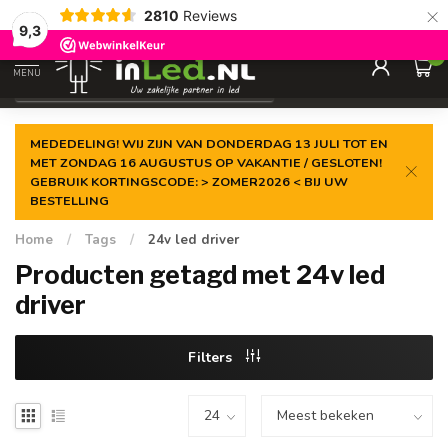
×
2810
Reviews
Gegarandeerde de
laagste prijs
9,3
0
MENU
€
Excl. 21% btw
MEDEDELING! WIJ ZIJN VAN DONDERDAG 13 JULI TOT EN
MET ZONDAG 16 AUGUSTUS OP VAKANTIE / GESLOTEN!
GEBRUIK KORTINGSCODE: > ZOMER2026 < BIJ UW
BESTELLING
Home
/
Tags
/
24v led driver
Producten getagd met 24v led
driver
Filters