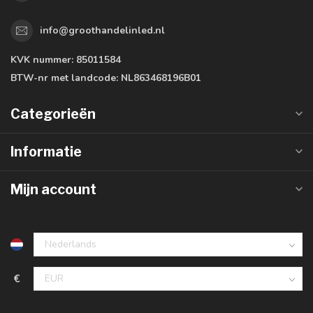
info@groothandelinled.nl
KVK nummer:
85011584
BTW-nr met landcode:
NL863468196B01
Categorieën
Informatie
Mijn account
€