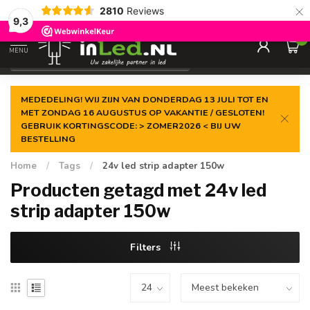
×
2810
Reviews
Gegarandeerde de
laagste prijs
9,3
0
MENU
€
Excl. 21% btw
MEDEDELING! WIJ ZIJN VAN DONDERDAG 13 JULI TOT EN
MET ZONDAG 16 AUGUSTUS OP VAKANTIE / GESLOTEN!
GEBRUIK KORTINGSCODE: > ZOMER2026 < BIJ UW
BESTELLING
Home
/
Tags
/
24v led strip adapter 150w
Producten getagd met 24v led
strip adapter 150w
Filters