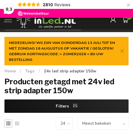
×
2810
Reviews
Gegarandeerde de
laagste prijs
9,3
0
MENU
€
Excl. 21% btw
MEDEDELING! WIJ ZIJN VAN DONDERDAG 13 JULI TOT EN
MET ZONDAG 16 AUGUSTUS OP VAKANTIE / GESLOTEN!
GEBRUIK KORTINGSCODE: > ZOMER2026 < BIJ UW
BESTELLING
Home
/
Tags
/
24v led strip adapter 150w
Producten getagd met 24v led
strip adapter 150w
Filters