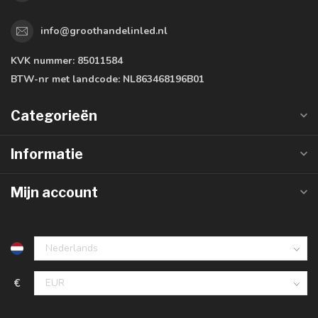
info@groothandelinled.nl
KVK nummer:
85011584
BTW-nr met landcode:
NL863468196B01
Categorieën
Informatie
Mijn account
€