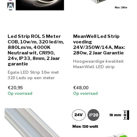
Led Strip ROL 5 Meter
MeanWell Led Strip
COB, 10w/m, 320 led/m,
voeding
880Lm/m, 4000K
24V/350W/14A, Max:
Neutraal wit, CRI90,
280w, 2 Jaar Garantie
24v, IP33, 8mm, 2 Jaar
Hoogwaardige kwaliteit
garantie
MeanWell LED strip
Egale LED Strip 10w met
voeding 350w
320 Leds op een meter
voorzien van COB
€20,95
€48,00
Techniek! Leverba...
Op voorraad
Op voorraad