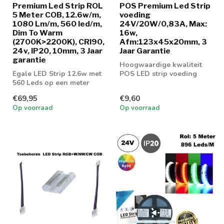
Premium Led Strip ROL
POS Premium Led Strip
5 Meter COB, 12.6w/m,
voeding
1080 Lm/m, 560 led/m,
24V/20W/0,83A, Max:
Dim To Warm
16w,
(2700K>2200K), CRI90,
Afm:123x45x20mm, 3
24v, IP20, 10mm, 3 Jaar
Jaar Garantie
garantie
Hoogwaardige kwaliteit
Egale LED Strip 12.6w met
POS LED strip voeding
560 Leds op een meter
20w
voorzien van COB
€69,95
€9,60
Techniek met Di...
Op voorraad
Op voorraad