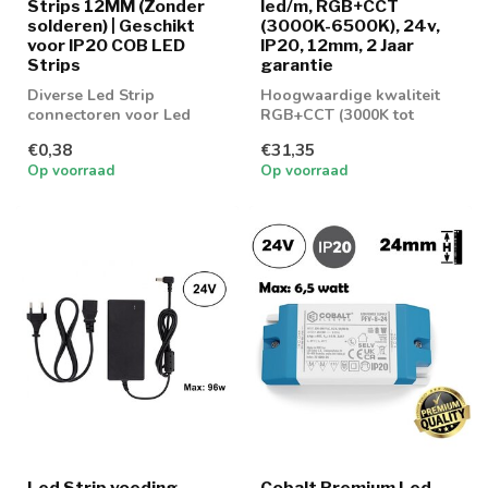
Strips 12MM (Zonder
led/m, RGB+CCT
solderen) | Geschikt
(3000K-6500K), 24v,
voor IP20 COB LED
IP20, 12mm, 2 Jaar
Strips
garantie
Diverse Led Strip
Hoogwaardige kwaliteit
connectoren voor Led
RGB+CCT (3000K tot
strip RGBW 12MM
6000K) LED Strip met 60
€0,38
€31,35
leds per meter
Op voorraad
Op voorraad
Led Strip voeding
Cobalt Premium Led