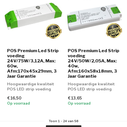
POS Premium Led Strip
POS Premium Led Strip
voeding
voeding
24V/75W/3,12A, Max:
24V/50W/2,05A, Max:
60w,
40w,
Afm:170x45x29mm, 3
Afm:160x58x18mm, 3
Jaar Garantie
Jaar Garantie
Hoogwaardige kwaliteit
Hoogwaardige kwaliteit
POS LED strip voeding
POS LED strip voeding
75w
50w
€16,50
€13,65
Op voorraad
Op voorraad
Toon
1
-
24
van 56