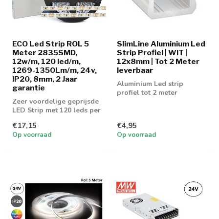
ECO Led Strip ROL 5
SlimLine Aluminium Led
Meter 2835SMD,
Strip Profiel | WIT |
12w/m, 120 led/m,
12x8mm | Tot 2 Meter
1269-1350Lm/m, 24v,
leverbaar
IP20, 8mm, 2 Jaar
Aluminium Led strip
garantie
profiel tot 2 meter
Zeer voordelige geprijsde
leverbaar
LED Strip met 120 leds per
meter en 1350 lumen aan
€17,15
€4,95
lic...
Op voorraad
Op voorraad