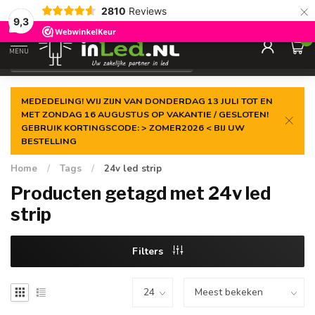
×
2810
Reviews
Gegarandeerde de
laagste prijs
9,3
0
MENU
€
Excl. 21% btw
MEDEDELING! WIJ ZIJN VAN DONDERDAG 13 JULI TOT EN
MET ZONDAG 16 AUGUSTUS OP VAKANTIE / GESLOTEN!
GEBRUIK KORTINGSCODE: > ZOMER2026 < BIJ UW
BESTELLING
Home
/
Tags
/
24v led strip
Producten getagd met 24v led
strip
Filters