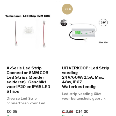
-25%
A-Serie Led Strip
UITVERKOOP: Led Strip
Connector 8MM COB
voeding
Led Strips (Zonder
24V/60W/2,5A, Max:
solderen) | Geschikt
48w, IP67
voor IP20 en IP65 LED
Waterbestendig
Strips
Led strip voeding 60w
Diverse Led Strip
voor buitenshuis gebruik
connectoren voor Led
strip COB 8MM
€0,65
€14,00
€18,60