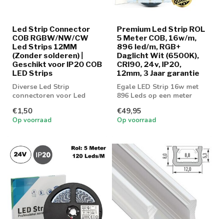
Led Strip Connector
Premium Led Strip ROL
COB RGBW/NW/CW
5 Meter COB, 16w/m,
Led Strips 12MM
896 led/m, RGB+
(Zonder solderen) |
Daglicht Wit (6500K),
Geschikt voor IP20 COB
CRI90, 24v, IP20,
LED Strips
12mm, 3 Jaar garantie
Diverse Led Strip
Egale LED Strip 16w met
connectoren voor Led
896 Leds op een meter
strip RGBW 12MM
voorzien van COB
€1,50
€49,95
Techniek met RGB ...
Op voorraad
Op voorraad